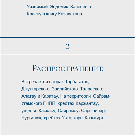
Уязвимый. Эндемик. Занесен в
Красную книгу Казахстана.
2
Распространение
Встречается в горах Тарбагатая,
Джунгарского, Заилийского, Таласского
Алатау и Каратау. На территории Сайрам-
Угамского ГНПП: хребтах Каржантау,
ущелье Каскасу, Сайрамсу, Сарыайгыр,
Бургулюк, хребтах Угам, горы Казыгурт.