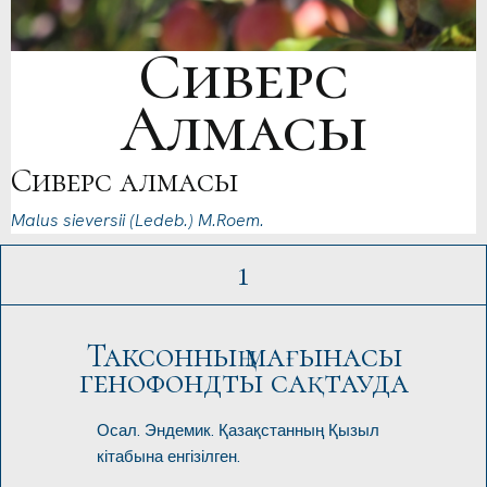
Сиверс
Алмасы
Сиверс алмасы
Malus sieversii (Ledeb.) M.Roem.
1
Таксонның мағынасы
генофондты сақтауда
Осал. Эндемик. Қазақстанның Қызыл
кітабына енгізілген.