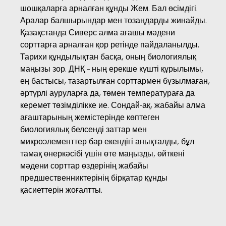
шошқаларға арналған құнды Жем. Бал өсімдігі.
Аралар балшырындар мен тозаңдарды жинайды.
Қазақстанда Сиверс алма ағашы мәдени
сорттарға арналған қор ретінде пайдаланылды.
Тарихи құндылықтан басқа, оның биологиялық
маңызы зор. ДНҚ – ның ерекше күшті құрылымы,
ең бастысы, тазартылған сорттармен бұзылмаған,
әртүрлі ауруларға да, төмен температураға да
керемет төзімділікке ие. Сондай-ақ, жабайы алма
ағаштарының жемістерінде көптеген
биологиялық белсенді заттар мен
микроэлементтер бар екендігі анықталды, бұл
тамақ өнеркәсібі үшін өте маңызды, өйткені
мәдени сорттар өздерінің жабайы
предшественниктерінің бірқатар құнды
қасиеттерін жоғалтты.