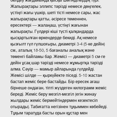
белдеу жағдайында қысқы шөгінділердің түрі.
Жапырақтары эллипс тәрізді немесе дөңгелек,
үстіңгі жағы үшкір, шеті тісті немесе сары, жас
жапырақтары қатты, әсіресе төменнен,
ересектері — жалаңаш, үстіңгі жағынан
жапырақты. Гүлдері кіші түсті қалқандарда
қысқартылған өркендерде бекиді. Ақ немесе
қызғылт гүл гүлшоғыры, диаметрі 3-4 (5-ке дейін)
см., аталық 18-50, 5 бағаналы аналық және
төменгі байламы бар. Жемісі — диаметрі 5 см-ге
дейін ұсақ шар тәрізді немесе жұмыртқа тәрізді
алма. Сәуір — мамыр айларында гүлдейді.
Жемісі шілде — қыркүйекте піседі. 5-10 жастан
бастап жеміс бере бастайды. Бір ересек ағаш
бірнеше ондаған, тіпті жүздеген килограмм жеміс
береді. Жеміс беру мезгіл-мезгіл (егін жинау
жылдары жеміс бермейтіндермен кезектесіп
отырады). Табиғатта негізінен тұқыммен көбейеді.
Тұқым таратуда басты орын құстар мен