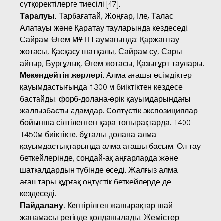
сүтқоректілерге тиесілі [47].
Таралуы.
Тарбағатай, Жоңғар, Іле, Талас
Алатауы және Қаратау тауларында кездеседі.
Сайрам-Өгем МҰТП аумағында: Қаржантау
жотасы, Қасқасу шатқалы, Сайрам су, Сары
айғыр, Бургұлық, Өгем жотасы, Қазығұрт таулары.
Мекендейтін жерлері.
Алма ағашы өсімдіктер
қауымдастығында 1300 м биіктіктен кездесе
бастайды. форб-долана-өрік қауымдарындағы
жалғызбасты адамдар. Солтүстік экспозициялар
бойынша сілтіленген қара топырақтарда. 1400-
1450м биіктікте. бұталы-долана-алма
қауымдастықтарында алма ағашы басым. Ол тау
беткейлерінде, сондай-ақ аңғарларда және
шатқалдардың түбінде өседі. Жалғыз алма
ағаштары құрғақ оңтүстік беткейлерде де
кездеседі.
Пайдалану.
Кептірілген жапырақтар шай
жанамасы ретінде қолданылады. Жемістер