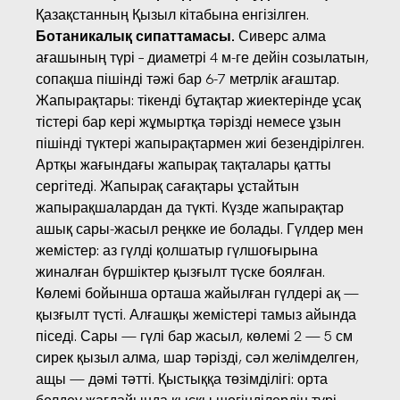
Қазақстанның Қызыл кітабына енгізілген.
Ботаникалық сипаттамасы.
Сиверс алма
ағашының түрі – диаметрі 4 м-ге дейін созылатын,
сопақша пішінді тәжі бар 6-7 метрлік ағаштар.
Жапырақтары: тікенді бұтақтар жиектерінде ұсақ
тістері бар кері жұмыртқа тәрізді немесе ұзын
пішінді түктері жапырақтармен жиі безендірілген.
Артқы жағындағы жапырақ тақталары қатты
сергітеді. Жапырақ сағақтары ұстайтын
жапырақшалардан да түкті. Күзде жапырақтар
ашық сары-жасыл реңкке ие болады. Гүлдер мен
жемістер: аз гүлді қолшатыр гүлшоғырына
жиналған бүршіктер қызғылт түске боялған.
Көлемі бойынша орташа жайылған гүлдері ақ —
қызғылт түсті. Алғашқы жемістері тамыз айында
піседі. Сары — гүлі бар жасыл, көлемі 2 — 5 см
сирек қызыл алма, шар тәрізді, сәл желімделген,
ащы — дәмі тәтті. Қыстыққа төзімділігі: орта