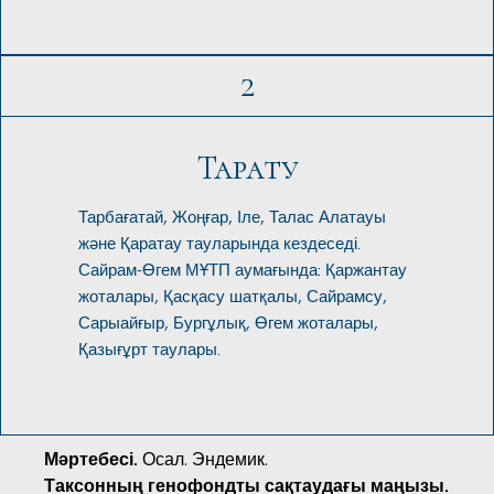
2
Тарату
Тарбағатай, Жоңғар, Іле, Талас Алатауы
және Қаратау тауларында кездеседі.
Сайрам-Өгем МҰТП аумағында: Қаржантау
жоталары, Қасқасу шатқалы, Сайрамсу,
Сарыайғыр, Бургұлық, Өгем жоталары,
Қазығұрт таулары.
Мәртебесі.
Осал. Эндемик.
Таксонның генофондты сақтаудағы маңызы.