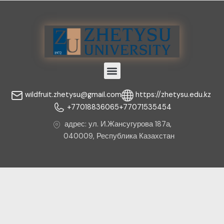
Menu
wildfruit.zhetysu@gmail.com
https://zhetysu.edu.kz
+77018836065
+77071535454
адрес: ул. И.Жансугурова 187а,
040009, Республика Казахстан