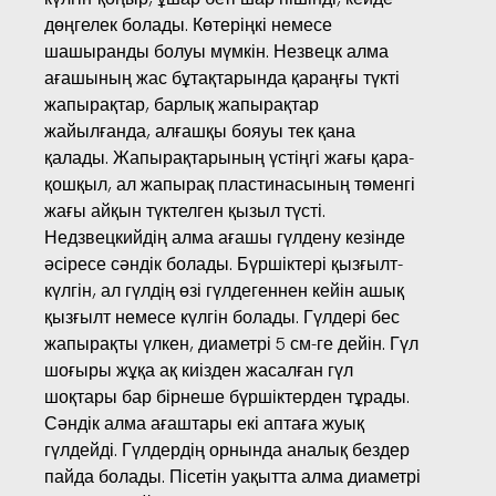
дөңгелек болады. Көтеріңкі немесе
шашыранды болуы мүмкін. Незвецк алма
ағашының жас бұтақтарында қараңғы түкті
жапырақтар, барлық жапырақтар
жайылғанда, алғашқы бояуы тек қана
қалады. Жапырақтарының үстіңгі жағы қара-
қошқыл, ал жапырақ пластинасының төменгі
жағы айқын түктелген қызыл түсті.
Недзвецкийдің алма ағашы гүлдену кезінде
әсіресе сәндік болады. Бүршіктері қызғылт-
күлгін, ал гүлдің өзі гүлдегеннен кейін ашық
қызғылт немесе күлгін болады. Гүлдері бес
жапырақты үлкен, диаметрі 5 см-ге дейін. Гүл
шоғыры жұқа ақ киізден жасалған гүл
шоқтары бар бірнеше бүршіктерден тұрады.
Сәндік алма ағаштары екі аптаға жуық
гүлдейді. Гүлдердің орнында аналық бездер
пайда болады. Пісетін уақытта алма диаметрі