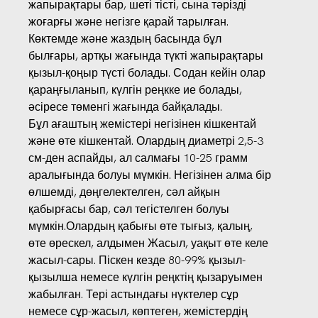
жапырақтары бар, шеті тісті, сына тәрізді
жоғарғы және негізге қарай тарылған.
Көктемде және жаздың басында бұл
былғары, артқы жағында түкті жапырақтары
қызыл-қоңыр түсті болады. Содан кейін олар
қараңғыланып, күлгін реңкке ие болады,
әсіресе төменгі жағында байқалады.
Бұл ағаштың жемістері негізінен кішкентай
және өте кішкентай. Олардың диаметрі 2,5-3
см-ден аспайды, ал салмағы 10-25 грамм
аралығында болуы мүмкін. Негізінен алма бір
өлшемді, дөңгелектелген, сәл айқын
қабырғасы бар, сәл тегістелген болуы
мүмкін.Олардың қабығы өте тығыз, қалың,
өте өрескел, алдымен Жасыл, уақыт өте келе
жасыл-сары. Піскен кезде 80-99% қызыл-
қызылша немесе күлгін реңктің қызаруымен
жабылған. Тері астындағы нүктелер сұр
немесе сұр-жасыл, көптеген, жемістердің