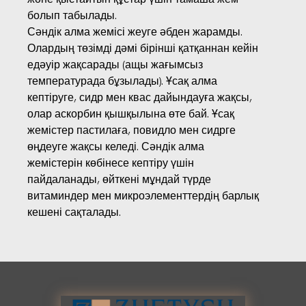
болып табылады.
Сәндік алма жемісі жеуге әбден жарамды.
Олардың төзімді дәмі бірінші қатқаннан кейін
едәуір жақсарады (ащы жағымсыз
температурада бұзылады). Ұсақ алма
кептіруге, сидр мен квас дайындауға жақсы,
олар аскорбин қышқылына өте бай. Ұсақ
жемістер пастилаға, повидло мен сидрге
өңдеуге жақсы келеді. Сәндік алма
жемістерін көбінесе кептіру үшін
пайдаланады, өйткені мұндай түрде
витаминдер мен микроэлементтердің барлық
кешені сақталады.