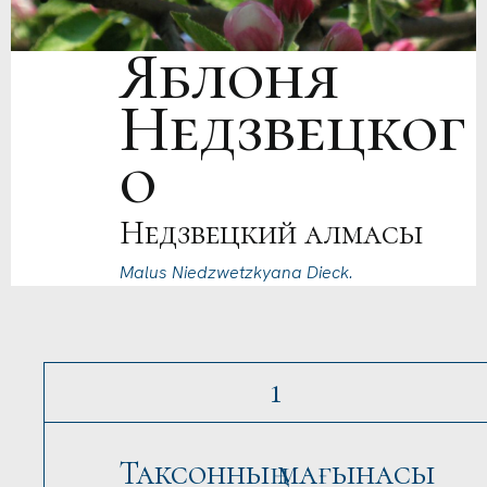
Яблоня
Недзвецког
о
Недзвецкий алмасы
Malus Niedzwetzkyana Dieck.
1
Таксонның мағынасы