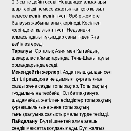
2-3 см-ге дейін өседі. Недцвицки алмалары
шар тәрізді немесе ұзартылған қою қызыл
немесе күлгін-күлгін түсті. Әрбір жемісте
балауыз жабыны анық көрінеді. Кесілген
жерінде ет қызғылт түсті. Недзвицки
алмасындағы тұқымдар саны 1-ден 9-ға
дейін өзгереді.
Таралуы.
Орталық Азия мен Қытайдың
шекаралас аймақтарында, Тянь-Шань таулы
ормандарында өседі.
Мекендейтін жерлері.
Аздап қышқылдан сәл
сілтілі реакцияға ие дымқыл, құрғатылған,
сазды және сазды топырақтар. Топырақтың
тұздылығына төзбейді. Ол батпақтануға
шыдамайды, жетілген өсімдіктер топырақтың
құрғақшылығына және топырақтың
тығыздалуына салыстырмалы түрде төзімді.
Пайдалану.
Бұл кішкентай алма ағашы
сәндік мақсатта қолданылады. Бұл жалғыз