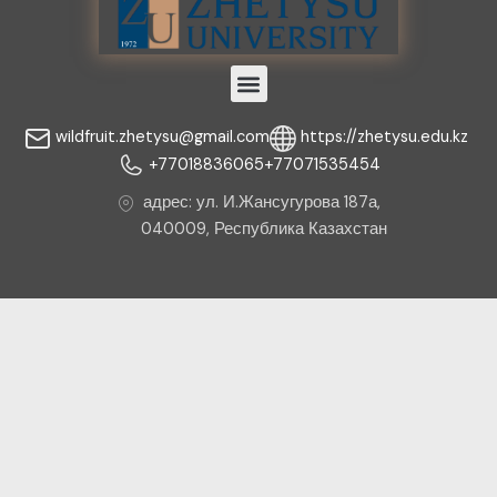
Menu
wildfruit.zhetysu@gmail.com
https://zhetysu.edu.kz
+77018836065
+77071535454
адрес: ул. И.Жансугурова 187а,
040009, Республика Казахстан