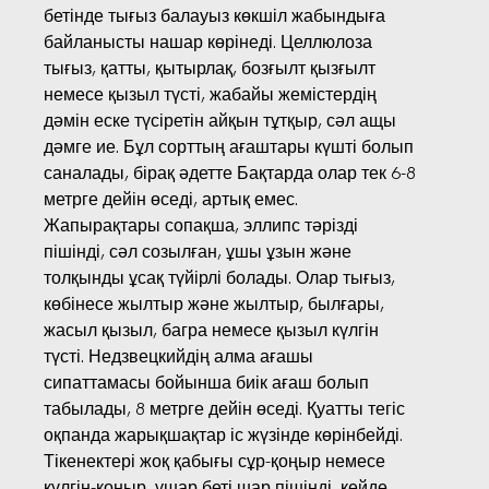
бетінде тығыз балауыз көкшіл жабындыға
байланысты нашар көрінеді. Целлюлоза
тығыз, қатты, қытырлақ, бозғылт қызғылт
немесе қызыл түсті, жабайы жемістердің
дәмін еске түсіретін айқын тұтқыр, сәл ащы
дәмге ие. Бұл сорттың ағаштары күшті болып
саналады, бірақ әдетте Бақтарда олар тек 6-8
метрге дейін өседі, артық емес.
Жапырақтары сопақша, эллипс тәрізді
пішінді, сәл созылған, ұшы ұзын және
толқынды ұсақ түйірлі болады. Олар тығыз,
көбінесе жылтыр және жылтыр, былғары,
жасыл қызыл, багра немесе қызыл күлгін
түсті. Недзвецкийдің алма ағашы
сипаттамасы бойынша биік ағаш болып
табылады, 8 метрге дейін өседі. Қуатты тегіс
оқпанда жарықшақтар іс жүзінде көрінбейді.
Тікенектері жоқ қабығы сұр-қоңыр немесе
күлгін-қоңыр, ұшар беті шар пішінді, кейде