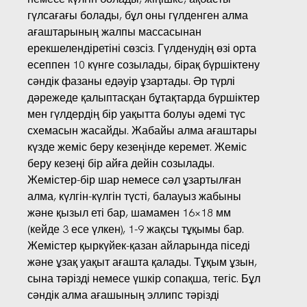
гүлсағағы болады, бұл оны гүлденген алма
ағаштарының жалпы массасынан
ерекшелендіретіні сөзсіз. Гүлденудің өзі орта
есеппен 10 күнге созылады, бірақ бүршіктену
сәндік фазаны едәуір ұзартады. Әр түрлі
дәрежеде қалыптасқан бұтақтарда бүршіктер
мен гүлдердің бір уақытта болуы әдемі түс
схемасын жасайды. Жабайы алма ағаштары
күзде жеміс беру кезеңінде керемет. Жеміс
беру кезеңі бір айға дейін созылады.
Жемістер-бір шар немесе сәл ұзартылған
алма, күлгін-күлгін түсті, балауыз жабыны
және қызыл еті бар, шамамен 16×18 мм
(кейде 3 есе үлкен), 1-9 жақсы тұқымы бар.
Жемістер қыркүйек-қазан айларында піседі
және ұзақ уақыт ағашта қалады. Тұқым ұзын,
сына тәрізді немесе үшкір сопақша, тегіс. Бұл
сәндік алма ағашының эллипс тәрізді