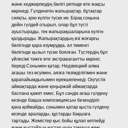
және хеджирлеудің бөлігі ретінде өте жақсы
көрінеді. Гүлденетін жапырақтар, бұтақтар
сияқты, қою күлгін түске ие. Бірақ соңына
дейін гүлдей отырып, олар бұл түсті
ауыстырады, тек жапырақшаларына күлгін
қалдырады. Жапырақтардың өзі жоғарғы
бөлігінде қара изумрудқа, ал төменгі
бөлігінде қызыл түске боялған. Түстердің бұл
үйлесімі тәжге өте экстравагантты көрініс
береді.Сонымен қатар, Недзвецкий алма
ағашы тез өсуімен, аязға төзімділігімен және
қарапайымдығымен ерекшеленеді. Оңтүстік
аймақтарда және қоңыржай аймақтарда
баспана қажет емес. Бұл сәндік ағаш гүлдену
кезінде бақша композициясын безендіріп
қана қоймайды, сонымен қатар қыста гүлдену
кезінде араларды, құстарды бақшаға
тартады. Жемістер қыс бойы құлап кетпейді
және қыстайтын құстар үшін тамаша жем