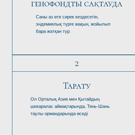
генофондты сақтауда
Саны аз өте сирек кездесетін,
эндемиялық түрге жақын, жойылып
бара жатқан түр.
2
Тарату
Ол Орталық Азия мен Қытайдың
шекаралас аймақтарында, Тянь-Шань
таулы ормандарында өседі.