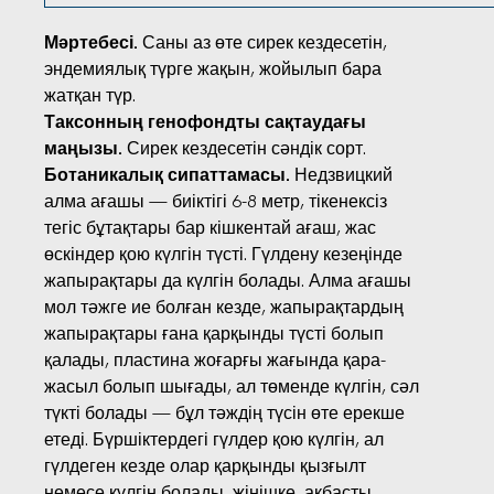
Мәртебесі.
Саны аз өте сирек кездесетін,
эндемиялық түрге жақын, жойылып бара
жатқан түр.
Таксонның генофондты сақтаудағы
маңызы.
Сирек кездесетін сәндік сорт.
Ботаникалық сипаттамасы.
Недзвицкий
алма ағашы — биіктігі 6-8 метр, тікенексіз
тегіс бұтақтары бар кішкентай ағаш, жас
өскіндер қою күлгін түсті. Гүлдену кезеңінде
жапырақтары да күлгін болады. Алма ағашы
мол тәжге ие болған кезде, жапырақтардың
жапырақтары ғана қарқынды түсті болып
қалады, пластина жоғарғы жағында қара-
жасыл болып шығады, ал төменде күлгін, сәл
түкті болады — бұл тәждің түсін өте ерекше
етеді. Бүршіктердегі гүлдер қою күлгін, ал
гүлдеген кезде олар қарқынды қызғылт
немесе күлгін болады, жіңішке, ақбасты