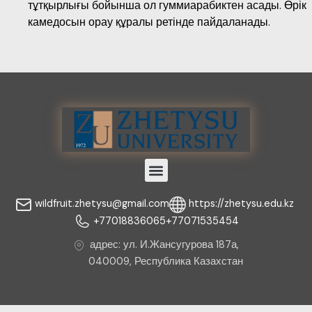
тұтқырлығы бойынша ол гуммиарабиктен асады. Өрік
камедосын орау құралы ретінде пайдаланады.
Menu
wildfruit.zhetysu@gmail.com
https://zhetysu.edu.kz
+77018836065
+77071535454
адрес: ул. И.Жансугурова 187а,
040009, Республика Казахстан