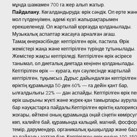
мұнда шамамен 700 га жер алып жатыр.
Пайдалану.
Көгалдандыруда: өрік сәндік. Ол ерте жән
мол гүлденуімен, әдемі күзгі жапырақтарымен
ерекшеленеді. Ол жартылай қорғауда қолданылады.
Музыкалық аспаптар жасауға арналған ағаш.
Тамақ өнеркәсібінде: кептірілген өрік, пастила. Өрік
жемістері жаңа және кептірілген түрінде тұтынылады.
Жемістер жақсы кептіріледі. Кептірілген өрік әсіресе
танымал, ол диеталық диетада кеңінен қолданылады.
Кептірілген өрік — курага, күн сәулесінде жартылай
кептірілген, тұқымсыз. Дұрыс дайындалған кептірілген
өріктің құрамында 50-ден 60% — ға дейін қант бар,
ылғалдылығы 22% — дан аспайды. Кептірілген өрік пе
өрік шырыны жүкті және жүрек-қан тамырлары аурул
бар науқастарға пайдалы.Кептірілген өріктің калория
жоғары, өйткені оның құрамында оңай сіңетін көмірсу
көп, калийге бай, құрамында кальций, магний, фосфор
темір, дәрумендер, органикалық қышқылдар және бас
да пайдалы заттар бар. Кептірілген өрік күніне 100-150