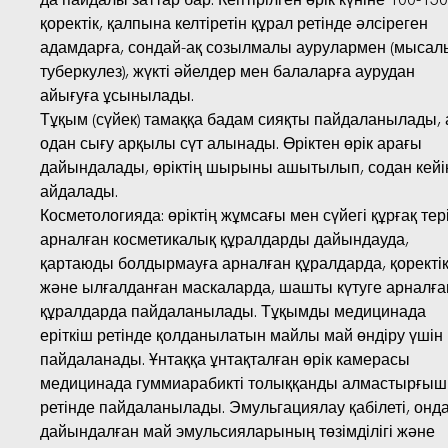
қоректік, қалпына келтіретін құрал ретінде әлсіреген
адамдарға, сондай-ақ созылмалы аурулармен (мысал
туберкулез), жүкті әйелдер мен балаларға аурудан
айығуға ұсынылады.
Тұқым (сүйек) тамаққа бадам сияқты пайдаланылады, 
одан сығу арқылы сүт алынады. Өріктен өрік арағы
дайындалады, өріктің шырыны ашытылып, содан кейі
айдалады.
Косметологияда: өріктің жұмсағы мен сүйегі құрғақ тер
арналған косметикалық құралдарды дайындауда,
қартаюды болдырмауға арналған құралдарда, қоректі
және ылғалданған маскаларда, шашты күтуге арналға
құралдарда пайдаланылады. Тұқымды медицинада
еріткіш ретінде қолданылатын майлы май өндіру үшін
пайдаланады. Ұнтаққа ұнтақталған өрік камерасы
медицинада гуммиарабикті толыққанды алмастырғыш
ретінде пайдаланылады. Эмульгациялау қабілеті, онд
дайындалған май эмульсияларының төзімділігі және