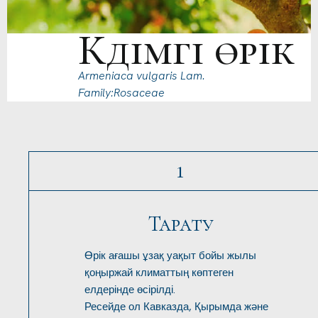
Кәдімгі өрік
Armeniaca vulgaris Lam.
Family:Rosaceae
1
Тарату
Өрік ағашы ұзақ уақыт бойы жылы
қоңыржай климаттың көптеген
елдерінде өсірілді.
Ресейде ол Кавказда, Қырымда және