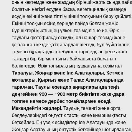
оның көктемде және жаздың бірінші жартысында пай
болатын негізгі өсуден басқа, вегетациялық кезеңде
өсудің екінші және тіпті үшінші толқынын беру қабілеті
Екінші толқын өсінділерінде пайда болған жеміс
бүршіктері қыстың ең үлкен төзімділігіне ие. Өрік —
таудағы фотофильді өсімдік; ол нашар төзімді және
қоюланған кезде қатты зардап шегеді, бұл бүйір және
төменгі бұтақтардың кебуінен көрінеді, әсіресе ағаш
тәждері бір-бірімен тығыз байланыста болатын
бөліктерде. Өрік топырақтың тұздануына сезімтал.
Таралуы. Жоңғар және Іле Алатаулары, Кетмен
жоталары, Қырғыз және Талас Алатауларында
таралған. Таулы өзендер аңғарларында теңіз
деңгейінен 900 — 1900 метр биіктікте жеке-дара,
топпен немесе дербес тоғайлармен өседі.
Мекендейтін жерлері.
Таудың төменгі және орта
белдеулеріндегі оңтүстік тасты және қиыршықтасты
беткейлер. Ең үздік өсімдіктер Іле Алатауында және
Жоңғар Алатауының оңтүстік беткейінде шоғырланған