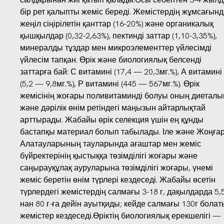
бір рет қалыпты жеміс береді. Жемістердің жұмсағынд
жеңіл сіңірілетін қанттар (16-20%) және органикалық
қышқылдар (0,32-2,63%), пектинді заттар (1,10-3,35%),
минералды тұздар мен микроэлементтер үйлесімді
үйлесім тапқан. Өрік және биологиялық белсенді
заттарға бай: С витамині (17,4 — 20,3мг.%), А витамині
(5,2 — 9,8мг.%), Р витамині (445 — 567мг.%). Өрік
жемісінің жоғары поливитаминді болуы оның диеталы
және дәрілік өнім ретіндегі маңызын айтарлықтай
арттырады. Жабайы өрік селекция үшін ең құнды
бастапқы материал болып табылады. Іле және Жоңға
Алатауларының тауларында ағаштар мен жеміс
бүйректерінің қыстыққа төзімділігі жоғары және
саңырауқұлақ ауруларына төзімділігі жоғары, үнемі
жеміс беретін өнім түрлері кездеседі. Жабайы өсетін
түрлердегі жемістердің салмағы 3-18 г, дақылдарда 5,5
нан 80 г-ға дейін ауытқиды; кейде салмағы 130г бола
жемістер кездеседі.Өріктің биологиялық ерекшелігі —