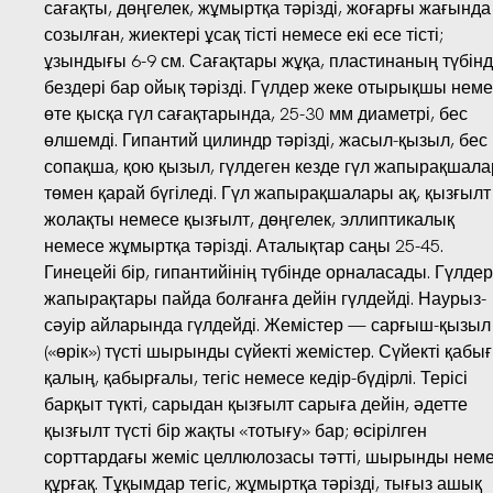
сағақты, дөңгелек, жұмыртқа тәрізді, жоғарғы жағында
созылған, жиектері ұсақ тісті немесе екі есе тісті;
ұзындығы 6-9 см. Сағақтары жұқа, пластинаның түбін
бездері бар ойық тәрізді. Гүлдер жеке отырықшы нем
өте қысқа гүл сағақтарында, 25-30 мм диаметрі, бес
өлшемді. Гипантий цилиндр тәрізді, жасыл-қызыл, бес
сопақша, қою қызыл, гүлдеген кезде гүл жапырақшал
төмен қарай бүгіледі. Гүл жапырақшалары ақ, қызғылт
жолақты немесе қызғылт, дөңгелек, эллиптикалық
немесе жұмыртқа тәрізді. Аталықтар саңы 25-45.
Гинецейі бір, гипантийінің түбінде орналасады. Гүлдер
жапырақтары пайда болғанға дейін гүлдейді. Наурыз-
сәуір айларында гүлдейді. Жемістер — сарғыш-қызыл
(«өрік») түсті шырынды сүйекті жемістер. Сүйекті қабы
қалың, қабырғалы, тегіс немесе кедір-бүдірлі. Терісі
барқыт түкті, сарыдан қызғылт сарыға дейін, әдетте
қызғылт түсті бір жақты «тотығу» бар; өсірілген
сорттардағы жеміс целлюлозасы тәтті, шырынды нем
құрғақ. Тұқымдар тегіс, жұмыртқа тәрізді, тығыз ашық