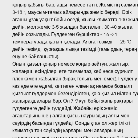
қоңыр қабығы бар, ащы немесе тәтті. Жемістің салма
3-18 г, маусым-тамыз айларында жеміс береді. Өрік
ағашы ұзақ уақыт бойы өседі, жылы климатта 100 жыл
дейін, мол жеміс 3-5 жылдан басталып, 30-40 жылға
дейін созылады. Гүлденген бүршіктер – 16 -21
температурада қатып қалады. Аязға төзімді — 25°C
дейін төзімді. құрғақшылыққа төзімді (тамырдың терең
енуіне байланысты).
Оның қызыл-қоңыр немесе қоңыр-зәйтүн, жылтыр,
жалаңаш өсінділері өте талғампаз, көбінесе сұрғылт
пленкамен жабылған (бірақ толығымен емес). Гүлдену
кезінде өте әдемі, көптеген үлкен ақ немесе бозғылт
қызғылт гүлдермен безендірілген, қою қызыл иілген гү
жапырақшалары бар. Ол 7-9 күн бойы жапырақтары
гүлдегенге дейін гүлдейді. Жабайы өрік жеміс
ағаштарының ең алғашқысы, наурыздың аяғы мен
сәуірдің басында гүлдейді. Сондықтан ол жергілікті
климатқа тән сәуірдің қарлары мен аяздарының
салдарынан жиі қатып қалады.Осы себептен 3-4 жылд