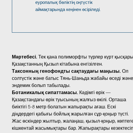
еуропалық бөліктің оңтүстік
аймақтарында кеңінен өсіріледі.
Мәртебесі.
Тек қана полиморфты түрлер күрт қысқары
Қазақстанның Қызыл кітабына енгізілген.
Таксонның генофондты сақтаудағы маңызы.
Ол
солтүстік және батыс Тянь-Шаньда жабайы өседі жән
эндемик болып табылады.
Ботаникалық сипаттамасы.
Кәдімгі өрік —
Қазақстандағы өрік туысының жалғыз өкілі. Орташа
биіктігі 5-8 метр болатын жапырақты ағаш. Ескі
діңдердегі қабығы бойлық жарылған сұр-қоңыр түсті.
Жас өскіндер жылтыр, жалаңаш, қызыл-қоңыр, көптег
кішкентай жасымықтары бар. Жапырақтары кезектесіп